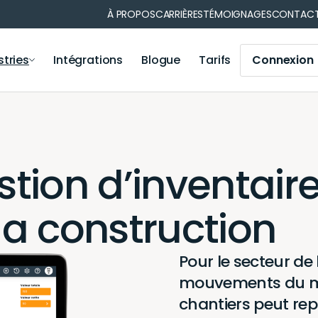
À PROPOS
CARRIÈRES
TÉMOIGNAGES
CONTAC
stries
Intégrations
Blogue
Tarifs
Connexion
ns de matériel
Gestion des opérations
nformatique
Municipalité
Gestion des opérations
Médical
stion d’inventair
Module Iris
Votre secteur
Module de comptabilité
la construction
Application mobile
Génération de code-barres et codes QR
Notifications et rappels
Pour le secteur de 
Génération de rapports
mouvements du mat
Synchronisation des utilisateurs
chantiers peut rep