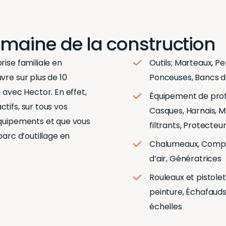
domaine de la construction
rise familiale en
Outils; Marteaux, P
vre sur plus de 10
Ponceuses, Bancs d
 avec Hector. En effet,
Équipement de prot
tifs, sur tous vos
Casques, Harnais, 
équipements et que vous
filtrants, Protecteur
parc d’outillage en
Chalumeaux, Comp
d’air, Génératrices
Rouleaux et pistolet
peinture, Échafauds
échelles