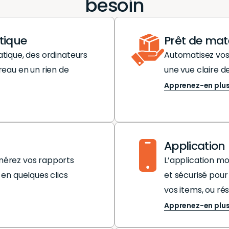
besoin
tique
Prêt de maté
atique, des ordinateurs
Automatisez vos 
reau en un rien de
une vue claire de
Apprenez-en plu
Application
nérez vos rapports
L’application mo
 en quelques clics
et sécurisé pour 
vos items, ou ré
Apprenez-en plu