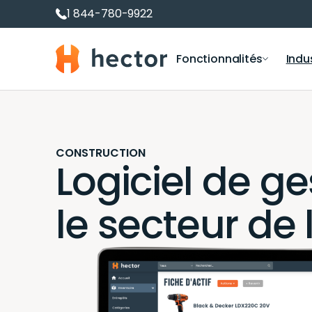
1 844-780-9922
Hector
Fonctionnalités
Indu
Logiciel de gestion des actifs
Prêts et réservatio
Département i
Suivi des actifs et du matériel
Réservation de salles
Éducation
CONSTRUCTION
Logiciel de ge
Gestion d’inventaire
Prêt de matériel
Construction
Gestion de parc informatique
Location de matériel
le secteur de 
Gestion de logiciels et licences
Inventaire RFID
Gestion des Immobilisations
Tableaux de bord Inventaire