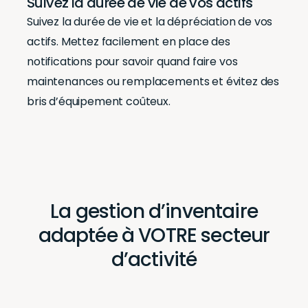
Suivez la durée de vie de vos actifs
Suivez la durée de vie et la dépréciation de vos
actifs. Mettez facilement en place des
notifications pour savoir quand faire vos
maintenances ou remplacements et évitez des
bris d’équipement coûteux.
La gestion d’inventaire
adaptée à VOTRE secteur
d’activité
Département informatique
Éducation
Construction
Municipalité
Médical
Votre secteur