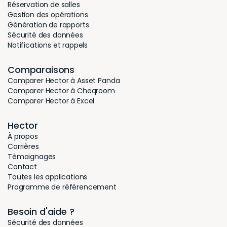
Réservation de salles
interrogations de
interrog
Gestion des opérations
nos partenaires.
nos part
Génération de rapports
Sécurité des données
Cette
Cette
Notifications et rappels
automatisation a
automat
Comparaisons
grandement
grande
Comparer Hector à Asset Panda
amélioré notre
amélior
Comparer Hector à Cheqroom
réactivité et notre
réactivi
Comparer Hector à Excel
organisation
organis
Hector
interne. Après
interne.
À propos
plus de deux ans
plus de 
Carrières
Témoignages
d'utilisation, je
d'utilisat
Contact
recommande
recom
Toutes les applications
vivement cette
vivemen
Programme de référencement
solution à toute
solution
Besoin d'aide ?
structure
structu
Sécurité des données