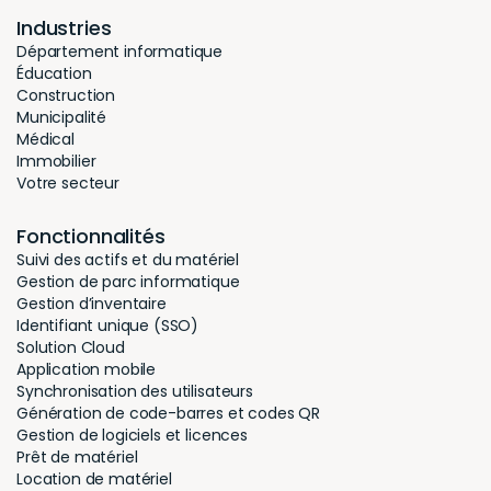
chaque demande.
chaque
Industries
De plus,
De plus,
Département informatique
l’intégration de
l’intégr
Éducation
Construction
l’application
l’applic
Municipalité
mobile nous
mobile 
Médical
Immobilier
permet
permet
Votre secteur
d’effectuer en
d’effect
temps réel des
temps r
Fonctionnalités
recherches
recherc
Suivi des actifs et du matériel
Gestion de parc informatique
rapides et
rapides 
Gestion d’inventaire
intuitives sur nos
intuitive
Identifiant unique (SSO)
Solution Cloud
articles que ce
articles
Application mobile
soit à des fins de
soit à de
Synchronisation des utilisateurs
Génération de code-barres et codes QR
consultation ou
consulta
Gestion de logiciels et licences
pour répondre
pour ré
Prêt de matériel
Location de matériel
efficacement aux
efficac