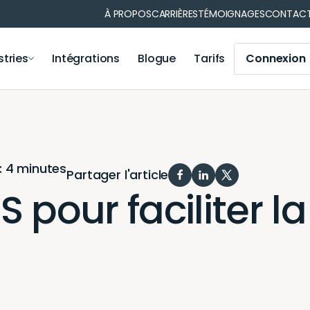
À PROPOS
CARRIÈRES
TÉMOIGNAGES
CONTAC
stries
Intégrations
Blogue
Tarifs
Connexion
ns de matériel
Gestion des opérations
nformatique
Municipalité
Gestion des opérations
Médical
Module Iris
: 4 minutes
Votre secteur
Partager l'article
Module de comptabilité
 pour faciliter la
Application mobile
Génération de code-barres et codes QR
Notifications et rappels
Génération de rapports
Synchronisation des utilisateurs