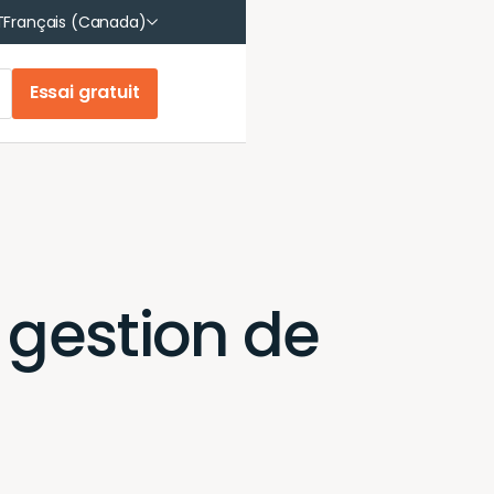
English
T
Français (Canada)
Français
Essai gratuit
 gestion de