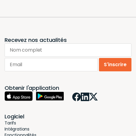
sauvegardes, sont cryptées à l’aide d’algorithmes
de cryptage conformes aux normes de l’industrie.
Ce cryptage garantit que les données restent
sécurisées et protégées contre tout accès non
autorisé.
Clés de Sécurité : Les clés de sécurité utilisées
pour le cryptage sont conservées de manière
confidentielle par notre équipe d’infrastructure.
L’accès à ces clés est strictement contrôlé et
limité aux seuls membres du personnel autorisés.
Restrictions d’Accès :
Accès des Fournisseurs : Nos fournisseurs actuels
n’ont pas accès à nos données sans confirmation
écrite préalable. Nous avons établi des accords
contractuels stricts avec nos fournisseurs pour