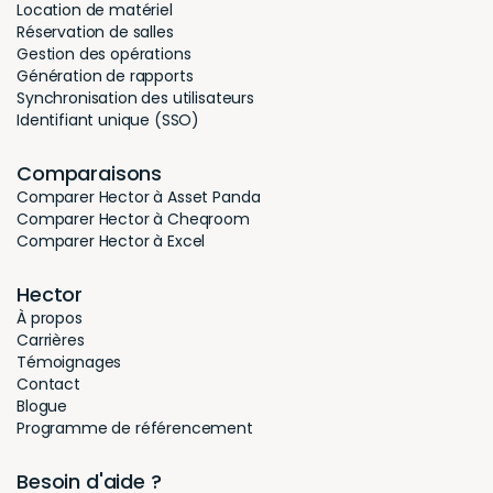
conformité aux réglementations applicables en
matière de protection des données.
Conformité aux Réglementations :
Hector Inc. s’engage à se conformer à toutes les lois,
réglementations et normes de l’industrie relatives à la
protection des données et à la confidentialité. Nous
surveillons et examinons en permanence nos
pratiques pour garantir la conformité aux exigences
légales et réglementaires en constante évolution.
Mise à jour de la Politique :
Cette Politique de Stockage et de Sécurité des
Données peut être révisée ou mise à jour si nécessaire
pour s’aligner sur les changements des lois,
réglementations ou pratiques commerciales. Toute
mise à jour de cette politique sera communiquée aux