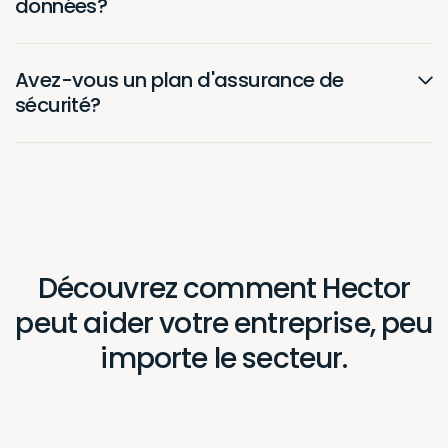
Europe (Paris pour UE, et Genève pour la Suisse), les
mesures de cryptage, les restrictions d’accès, ainsi
que l’absence de transfert des données en dehors du
pays, afin de garantir la protection des données et la
conformité aux réglementations applicables.
Stockage des Données :
Serveurs UE : Hector Inc. stocke toutes les données
clients sur des serveurs situés à l’intérieur des
frontières de l’Union Européenne et de la Suisse. Cela
garantit que les données restent dans le pays et sont
soumises aux lois et réglementations européennes en
matière de protection des données et de
confidentialité.
Mesures de Cryptage et de Sécurité :
Cryptage des Serveurs : Toutes les données
stockées sur nos serveurs, y compris les