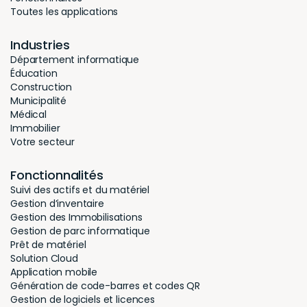
garantir qu’ils ne peuvent pas accéder à nos
données sans autorisation explicite.
Contrôles d’Accès Internes : L’accès aux données
clients est strictement contrôlé et limité aux seuls
membres du personnel autorisés qui en ont
besoin à des fins légitimes. Des contrôles d’accès,
y compris l’authentification des utilisateurs et les
permissions basées sur les rôles, sont mis en
place pour prévenir tout accès non autorisé ou
violation des données.
Localisation des Données :
Hector Inc. veille à ce qu’à aucun moment les
données clients ne soient transférées en dehors du
pays. Toutes les données restent stockées à
l’intérieur de l’union européenne, offrant une
protection supplémentaire et garantissant la