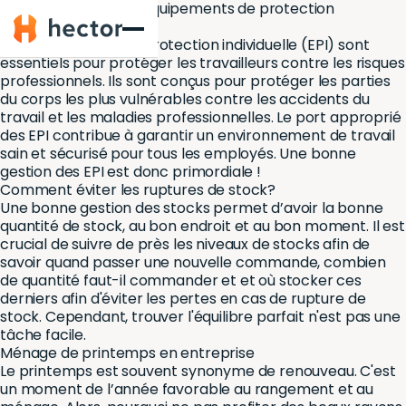
Comment gérer les équipements de protection
Hector
individuelle (EPI)?
Les équipements de protection individuelle (EPI) sont
essentiels pour protéger les travailleurs contre les risques
professionnels. Ils sont conçus pour protéger les parties
du corps les plus vulnérables contre les accidents du
travail et les maladies professionnelles. Le port approprié
des EPI contribue à garantir un environnement de travail
sain et sécurisé pour tous les employés. Une bonne
gestion des EPI est donc primordiale !
Comment éviter les ruptures de stock?
Une bonne gestion des stocks permet d’avoir la bonne
quantité de stock, au bon endroit et au bon moment. Il est
crucial de suivre de près les niveaux de stocks afin de
savoir quand passer une nouvelle commande, combien
de quantité faut-il commander et et où stocker ces
derniers afin d'éviter les pertes en cas de rupture de
stock. Cependant, trouver l'équilibre parfait n'est pas une
tâche facile.
Ménage de printemps en entreprise
Le printemps est souvent synonyme de renouveau. C'est
un moment de l’année favorable au rangement et au