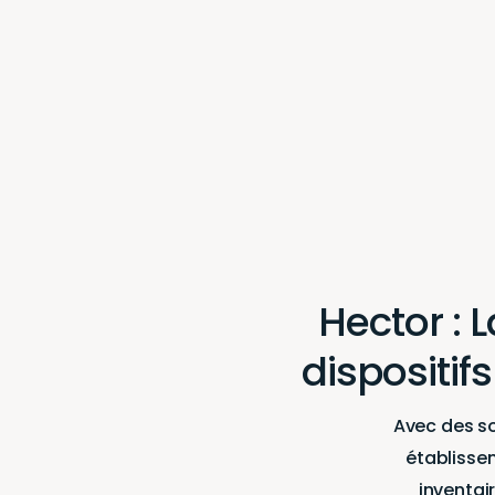
Hector : 
dispositi
Avec des so
établisse
inventai