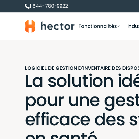
1 844-780-9922
Hector
Fonctionnalités
Indu
Logiciel de gestion des actifs
Prêts et réservatio
Département i
Suivi des actifs et du matériel
Réservation de salles
Éducation
LOGICIEL DE GESTION D'INVENTAIRE DES DISPO
La solution id
Gestion d’inventaire
Prêt de matériel
Construction
Gestion de parc informatique
Location de matériel
pour une ges
Gestion de logiciels et licences
Inventaire RFID
Gestion des Immobilisations
efficace des 
Tableaux de bord Inventaire
en santé