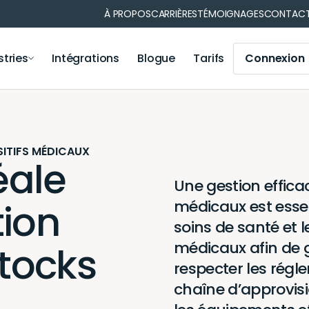
À PROPOS
CARRIÈRES
TÉMOIGNAGES
CONTAC
stries
Intégrations
Blogue
Tarifs
Connexion
ns de matériel
Gestion des opérations
nformatique
Municipalité
Gestion des opérations
Médical
SITIFS MÉDICAUX
éale
Module Iris
Votre secteur
Une gestion efficac
Module de comptabilité
tion
Application mobile
médicaux est essen
Génération de code-barres et codes QR
soins de santé et l
Notifications et rappels
médicaux afin de g
stocks
Génération de rapports
respecter les régl
Synchronisation des utilisateurs
chaîne d’approvis