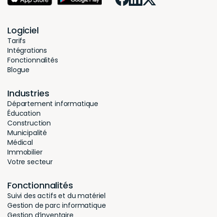
Industries
Département informatique
Éducation
Construction
Municipalité
Médical
Immobilier
Votre secteur
Fonctionnalités
Suivi des actifs et du matériel
Gestion de parc informatique
Gestion d’inventaire
Identifiant unique (SSO)
Solution Cloud
Application mobile
Synchronisation des utilisateurs
Génération de code-barres et codes QR
Gestion de logiciels et licences
Prêt de matériel
Location de matériel