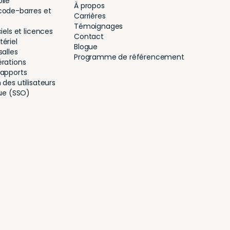
ile
À propos
code-barres et
Carrières
Témoignages
iels et licences
Contact
ériel
Blogue
salles
Programme de référencement
érations
rapports
des utilisateurs
que (SSO)