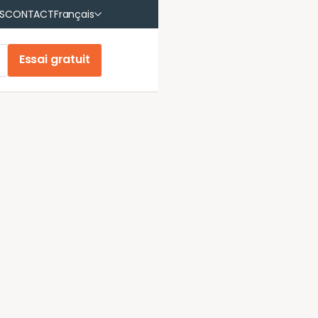
English
S
CONTACT
Français
Français (Canada)
Essai gratuit