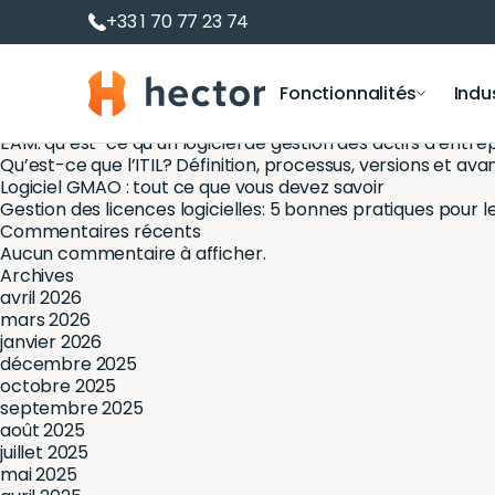
Processus de gestion des stocks : étapes, méthodes et outi
+33 1 70 77 23 74
Les Meilleures Pratiques en Gestion des Actifs Logiciels : M
Rechercher
Rechercher
Hector
Fonctionnalités
Indu
Articles récents
Pourquoi faire un inventaire en entreprise ?
EAM: qu’est-ce qu’un logiciel de gestion des actifs d’entre
Qu’est-ce que l’ITIL? Définition, processus, versions et av
Logiciel GMAO : tout ce que vous devez savoir
Logiciel de gestion des actifs
Prêts et réservatio
Département i
Gestion des licences logicielles: 5 bonnes pratiques pour le
Commentaires récents
Suivi des actifs et du matériel
Réservation de salles
Éducation
Aucun commentaire à afficher.
Gestion d’inventaire
Prêt de matériel
Archives
Construction
Gestion de parc informatique
Location de matériel
avril 2026
mars 2026
Gestion de logiciels et licences
janvier 2026
Inventaire RFID
décembre 2025
octobre 2025
Gestion des Immobilisations
septembre 2025
Tableaux de bord Inventaire
août 2025
juillet 2025
mai 2025