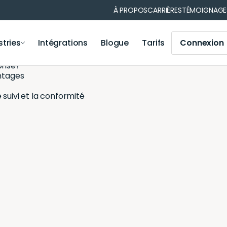
ls pour optimiser votre Inventaire et Rentabilité
À PROPOS
CARRIÈRES
TÉMOIGNAGE
aximiser la Valeur et Réduire les Risques
stries
Intégrations
Blogue
Tarifs
Connexion
prise?
antages
ns de matériel
Gestion des opérations
nformatique
Municipalité
 suivi et la conformité
Gestion des opérations
Médical
Module Iris
Votre secteur
Module de comptabilité
Application mobile
Génération de code-barres et codes QR
Notifications et rappels
Génération de rapports
Synchronisation des utilisateurs