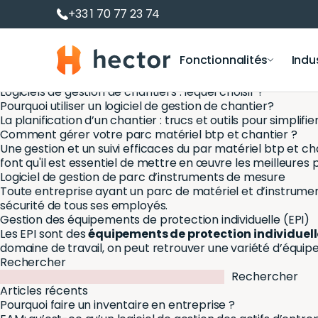
EAM: qu’est-ce qu’un logiciel de gestion des actifs d’entre
+33 1 70 77 23 74
C’est bien connu, une bonne gestion des actifs offre des b
coordination entre les opérations et les employés.
Pourquoi choisir un logiciel d’inventaire avec application 
Hector
Fonctionnalités
Indu
Comment Choisir un logiciel de gestion d’inventaire pour 
Les 10 meilleurs logiciels de gestion d’inventaire en 2026
Logiciels de gestion de chantiers : lequel choisir ?
Pourquoi utiliser un logiciel de gestion de chantier?
La planification d’un chantier : trucs et outils pour simplifi
Logiciel de gestion des actifs
Prêts et réservatio
Département i
Comment gérer votre parc matériel btp et chantier ?
Une gestion et un suivi efficaces du par matériel btp et cha
Suivi des actifs et du matériel
Réservation de salles
Éducation
font qu'il est essentiel de mettre en œuvre les meilleures 
Gestion d’inventaire
Prêt de matériel
Logiciel de gestion de parc d’instruments de mesure
Construction
Gestion de parc informatique
Location de matériel
Toute entreprise ayant un parc de matériel et d’instrument
sécurité de tous ses employés.
Gestion de logiciels et licences
Gestion des équipements de protection individuelle (EPI)
Inventaire RFID
Les EPI sont des
équipements de protection individuell
domaine de travail, on peut retrouver une variété d’équip
Gestion des Immobilisations
Rechercher
Tableaux de bord Inventaire
Rechercher
Articles récents
Pourquoi faire un inventaire en entreprise ?