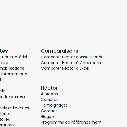
ités
Comparaisons
 et du matériel
Comparer Hector à Asset Panda
taire
Comparer Hector à Cheqroom
obilisations
Comparer Hector à Excel
c informatique
l
Hector
ile
À propos
code-barres et
Carrières
Témoignages
iels et licences
Contact
ériel
Blogue
salles
Programme de référencement
érations