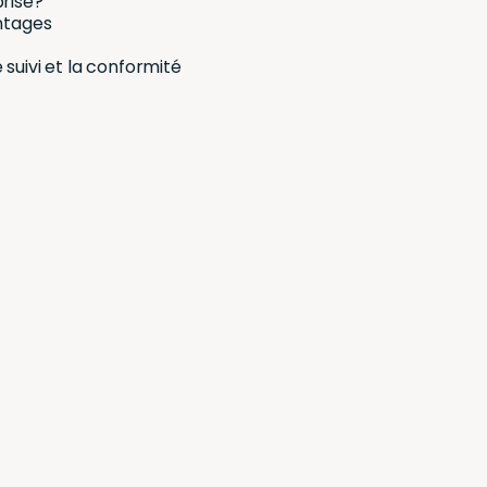
prise?
antages
 suivi et la conformité