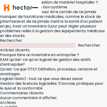
Comment assurer la gestion de matériel hospitalier ?
Hector
Un hôpital doit avoir un bon système
d’approvisionnement pour être certain de ne jamais
manquer de fournitures médicales, comme le stock de
pharmacie et de ne jamais mettre la santé d’un patient
en jeu. Avoir un inventaire à jour peut régler plusieurs
problèmes reliés à la gestion des équipements médicaux
et des stocks.
Rechercher
Rechercher
Articles récents
Pourquoi faire un inventaire en entreprise ?
EAM: qu’est-ce qu’un logiciel de gestion des actifs
d’entreprise?
Qu’est-ce que l’ITIL? Définition, processus, versions et
avantages
Logiciel GMAO : tout ce que vous devez savoir
Gestion des licences logicielles: 5 bonnes pratiques pour
le suivi et la conformité
Commentaires récents
Aucun commentaire à afficher.
Archives