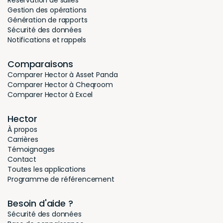
mobile d’Hector pour scanner le code-barres ou le
QR code de chaque article. Cela vous permet de
confirmer sa présence dans l’inventaire.
4. Vérifier et analyser l’inventaire
Le rapport d’inventaire annuel généré par Hector
met en évidence les articles non scannés. Vous
pourrez ainsi identifier les équipements brisés,
perdus ou volés et les enregistrer dans le logiciel.
Ceci vous permet de suivre les écarts d’inventaire
d’une année à l’autre.
Hector facilite le suivi de l’état de votre inventaire
au fil du temps. La réalisation d’un inventaire réussi