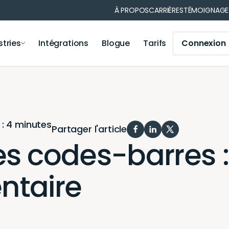
À PROPOS
CARRIÈRES
TÉMOIGNAGE
stries
Intégrations
Blogue
Tarifs
Connexion
ns de matériel
Gestion des opérations
nformatique
Municipalité
Gestion des opérations
Médical
Module Iris
: 4 minutes
Votre secteur
Partager l'article
Module de comptabilité
 codes-barres : 
Application mobile
Génération de code-barres et codes QR
entaire
Notifications et rappels
Génération de rapports
Synchronisation des utilisateurs