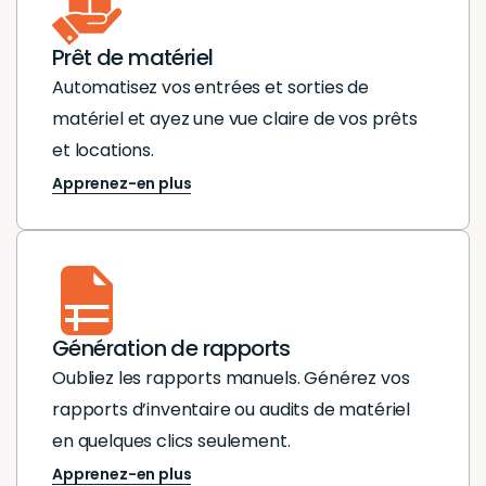
fonctionnalité, nos
satisfaits des
fonctionn
satisfai
employés
fonctionnalités
employé
fonction
Prêt de matériel
peuvent
d'Hector et de
peuvent
d'Hector
Automatisez vos entrées et sorties de
facilement
l'impact positif
facileme
l'impact
matériel et ayez une vue claire de vos prêts
exprimer leurs
que cela a eu sur
exprimer
que cela
et locations.
besoins en
notre
besoins 
notre
Apprenez-en plus
fournitures,
productivité et
fournitur
producti
permettant à
notre
permett
notre
notre équipe de
organisation.
notre éq
organisa
suivi des
suivi des
commandes de
comman
Génération de rapports
traiter
traiter
Oubliez les rapports manuels. Générez vos
efficacement
efficace
rapports d’inventaire ou audits de matériel
chaque demande.
chaque 
en quelques clics seulement.
De plus,
De plus,
Apprenez-en plus