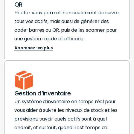
QR
Cette
Cette
Hector vous permet non seulement de suivre
automatisation a
automati
tous vos actifs, mais aussi de générer des
grandement
grandem
code-barres ou QR, puis de les scanner pour
amélioré notre
amélioré
une gestion rapide et efficace.
réactivité et notre
réactivit
Apprenez-en plus
organisation
organisa
interne. Après
interne. 
plus de deux ans
plus de 
d'utilisation, je
d'utilisati
recommande
recomm
vivement cette
vivement
Gestion d’inventaire
solution à toute
solution 
Un système d’inventaire en temps réel pour
structure
structur
vous aider à suivre les niveaux de stock et les
hospitalière
hospitali
prévisions, savoir quels actifs sont à quel
cherchant à
cherchan
endroit, et surtout, quand il est temps de