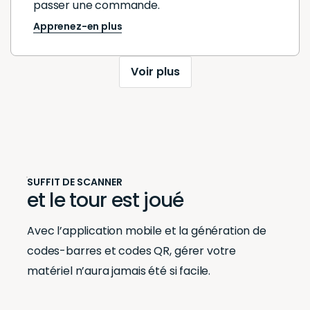
optimiser sa
optimise
passer une commande.
gestion des
gestion 
Apprenez-en plus
fournitures
fournitur
médicales.
médicale
Voir plus
L'efficacité, la
L'efficaci
fiabilité et la
fiabilité e
praticité de cet
praticité
outil en font un
outil en 
partenaire de
partenai
SUFFIT DE SCANNER
choix pour notre
choix po
et le tour est joué
secteur.
secteur.
Avec l’application mobile et la génération de
codes-barres et codes QR, gérer votre
matériel n’aura jamais été si facile.