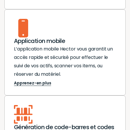
l’intégration de
l’intégra
l’application
l’applica
mobile nous
mobile n
permet
permet
d’effectuer en
d’effect
Application mobile
temps réel des
temps ré
L’application mobile Hector vous garantit un
recherches
recherc
accès rapide et sécurisé pour effectuer le
rapides et
rapides e
suivi de vos actifs, scanner vos items, ou
intuitives sur nos
intuitives
réserver du matériel.
articles que ce
articles 
Apprenez-en plus
soit à des fins de
soit à des
consultation ou
consulta
pour répondre
pour rép
efficacement aux
efficace
interrogations de
interroga
Génération de code-barres et codes
nos partenaires.
nos parte